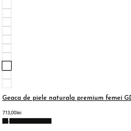
Geaca de piele naturala premium femei G
713,00
lei
Selectează opțiunile