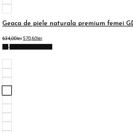
Geaca de piele naturala premium femei 
634,00
lei
570,60
lei
Selectează opțiunile