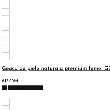
Geaca de piele naturala premium femei G
618,00
lei
Selectează opțiunile