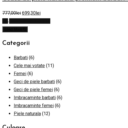
777,00
lei
699,30
lei
Selectează opțiunile
Load More
Categorii
Barbati
(6)
Cele mai votate
(11)
Femei
(6)
Geci de piele barbati
(6)
Geci de piele femei
(6)
Imbracaminte barbati
(6)
Imbracaminte femei
(6)
Piele naturala
(12)
Culoare