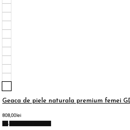
Geaca de piele naturala premium femei 
808,00
lei
Selectează opțiunile